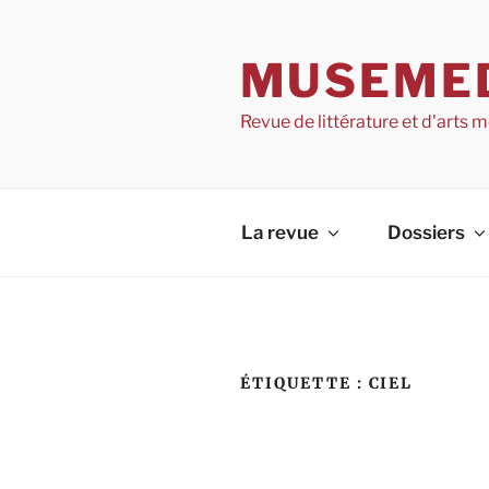
Aller
au
MUSEME
contenu
Revue de littérature et d'arts
La revue
Dossiers
ÉTIQUETTE :
CIEL