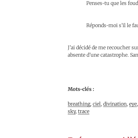
Penses-tu que les foudr
Réponds-moi s’il le fau
J’ai décidé de me recoucher su
absente d’une catastrophe. Sans
Mots-clés :
breathing
, 
ciel
, 
divination
, 
eye
,
sky
, 
trace