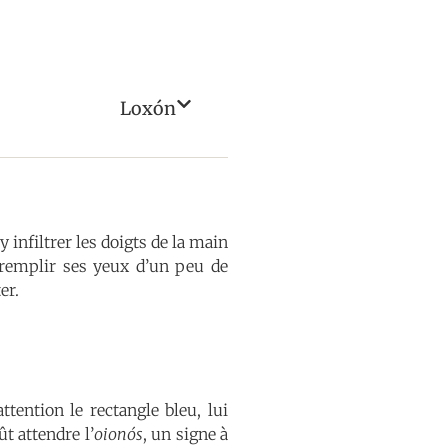
Loxón
y infiltrer les doigts de la main
 remplir ses yeux d’un peu de
er.
attention le rectangle bleu, lui
ût attendre l’
oionós
, un signe à