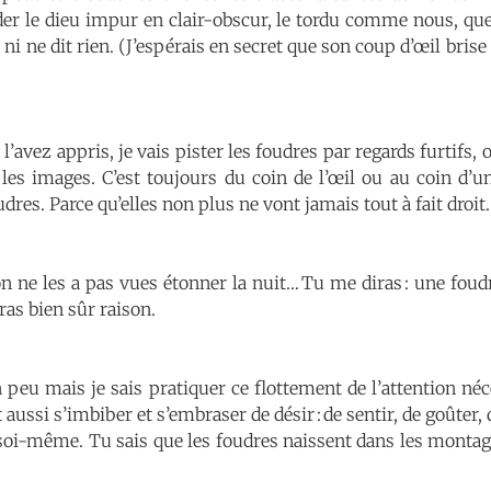
der le dieu impur en clair-obscur, le tordu comme nous, 
n ni ne dit rien. (J’espérais en secret que son coup d’œil br
vez appris, je vais pister les foudres par regards furtifs, 
 les images. C’est toujours du coin de l’œil ou au coin 
udres. Parce qu’elles non plus ne vont jamais tout à fait droit.
n ne les a pas vues étonner la nuit… Tu me diras : une foud
ras bien sûr raison.
n peu mais je sais pratiquer ce flottement de l’attention né
t aussi s’imbiber et s’embraser de désir : de sentir, de goûter, d
r soi-même. Tu sais que les foudres naissent dans les monta