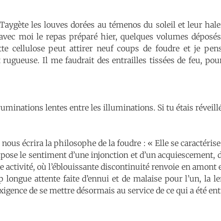
 Taygète les louves dorées au témenos du soleil et leur hal
s avec moi le repas préparé hier, quelques volumes déposés 
tte cellulose peut attirer neuf coups de foudre et je pe
 rugueuse. Il me faudrait des entrailles tissées de feu, pour
 ruminations lentes entre les illuminations. Si tu étais réveillé
nous écrira la philosophe de la foudre : « Elle se caractérise 
ose le sentiment d’une injonction et d’un acquiescement, d’
e activité, où l’éblouissante discontinuité renvoie en amont 
 longue attente faite d’ennui et de malaise pour l’un, la l
’exigence de se mettre désormais au service de ce qui a été en