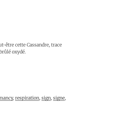
t-être cette Cassandre, trace
 brûlé oxydé.
mancy
, 
respiration
, 
sign
, 
signe
, 