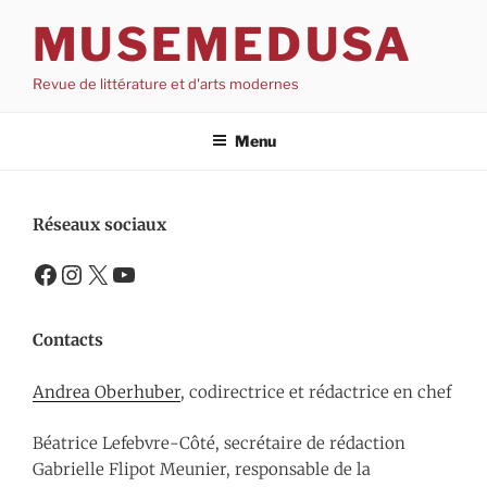
Aller
MUSEMEDUSA
au
contenu
Revue de littérature et d'arts modernes
Menu
Réseaux sociaux
Facebook
Instagram
X
YouTube
Contacts
Andrea Oberhuber
, codirectrice et rédactrice en chef
Béatrice Lefebvre-Côté, secrétaire de rédaction
Gabrielle Flipot Meunier, responsable de la