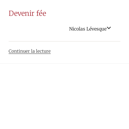
«
Henry
Devenir fée
Miller,
Anaïs
Nicolas Lévesque
Nin :
fusion
amoureuse
de
Continuer la lecture
ou
«
cannibalisme ?
Devenir
»
fée
»