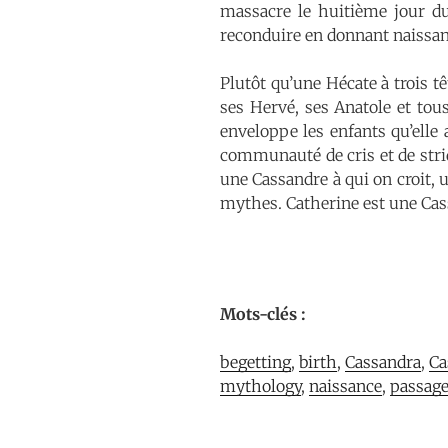
massacre le huitième jour du
reconduire en donnant naissanc
Plutôt qu’une Hécate à trois tê
ses Hervé, ses Anatole et tou
enveloppe les enfants qu’elle 
communauté de cris et de stri
une Cassandre à qui on croit, 
mythes. Catherine est une Cass
Mots-clés :
begetting
, 
birth
, 
Cassandra
, 
Ca
mythology
, 
naissance
, 
passag