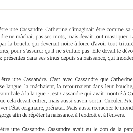
être une Cassandre. Catherine s’imaginait être comme sa 
re ne mâchait pas ses mots, mais devait tout mastiquer. Le
ar la bouche qui devenait noire à force d’avoir tout tritur
ts, pour s’assurer qu’il ne s’enfuie pas. Elle devait le dévor
ux présentes dans ses sinus depuis sa naissance, qui inonder
 être une Cassandre. C’est avec Cassandre que Catherine
e langue, la mâchaient, la retournaient dans leur bouche, l
cannibale à la langue. C’est Cassandre qui avait montré à C
e cela devait entrer, mais aussi savoir sortir. Circuler.
Fli
ver l’état originaire, prénatal. Mais aussi recracher le monde
gorge afin de répéter la naissance, à l’endroit et à l’envers.
être une Cassandre. Cassandre avait eu le don de la paro