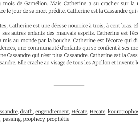
 mois de Gamélion. Mais Catherine a su cracher sur la ma
e le jour de sa mort prédite. Catherine est la Cassandre qui 
tes, Catherine est une déesse nourrice à trois, à cent bras. 
s ses autres enfants des mauvais esprits. Catherine est l’é
a mis au monde par la bouche. Catherine est l’écorce qui d
dences, une communauté d’enfants qui se confient à ses mo
une Cassandre qui n’est plus Cassandre. Catherine est la C
andre. Elle crache au visage de tous les Apollon et invente l
ssandre
, 
death
, 
engendrement
, 
Hécate
, 
Hecate
, 
kourotropho
e
, 
passing
, 
prophecy
, 
prophétie