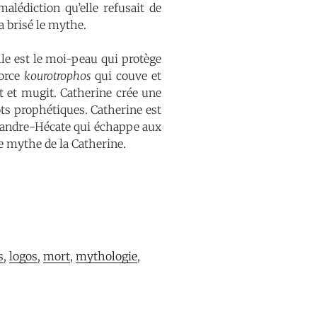
lédiction qu’elle refusait de
a brisé le mythe.
Elle est le moi-peau qui protège
corce
kourotrophos
qui couve et
it et mugit. Catherine crée une
ts prophétiques. Catherine est
assandre-Hécate qui échappe aux
e mythe de la Catherine.
s
, 
logos
, 
mort
, 
mythologie
, 