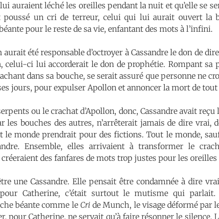
lui auraient léché les oreilles pendant la nuit et qu’elle se s
poussé un cri de terreur, celui qui lui aurait ouvert la 
éante pour le reste de sa vie, enfantant des mots à l’infini.
aurait été responsable d’octroyer à Cassandre le don de dire
, celui-ci lui accorderait le don de prophétie. Rompant sa
achant dans sa bouche, se serait assuré que personne ne cro
 ses jours, pour expulser Apollon et annoncer la mort de tou
serpents ou le crachat d’Apollon, donc, Cassandre avait reçu l
 les bouches des autres, n’arrêterait jamais de dire vrai, d
out le monde prendrait pour des fictions. Tout le monde, sau
ndre. Ensemble, elles arrivaient à transformer le crach
t créeraient des fanfares de mots trop justes pour les oreilles
être une Cassandre. Elle pensait être condamnée à dire vra
pour Catherine, c’était surtout le mutisme qui parlait. 
ouche béante comme le
Cri
de Munch, le visage déformé par le 
r, pour Catherine, ne servait qu’à faire résonner le silence. 