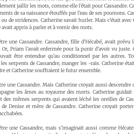
lement jaillir les mots, comme elle l’était pour Cassandre. 
ements de sa naissance étouffés par l’eau de ses poumons. C
u de stridences. Catherine savait hurler. Mais c’était avec 
 avait appris à parler et à vomir des mots.
être une Cassandre. Cassandre, fille d’Hécabé, avait prévu
r. Or, Priam l’avait enfermée pour la punir d’avoir vu juste.
vait être entendue qu’au conditionnel par les autres. To
les serpents de Cassandre, manger les -rais. Catherine était 
ndre et Catherine souffraient le futur ensemble.
tre une Cassandre. Mais Catherine croyait aussi descendre 
pagne les âmes au royaume des morts. Catherine guidait d
t des mêmes serpents qui avaient léché les oreilles de Cas
le de Denise et mère de Cassandre. Catherine croyait port
acchabées.
 être une Cassandre, mais s’imaginait aussi comme Hécate.