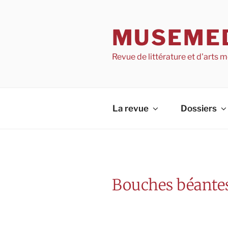
Aller
au
MUSEME
contenu
Revue de littérature et d'arts
La revue
Dossiers
Bouches béantes