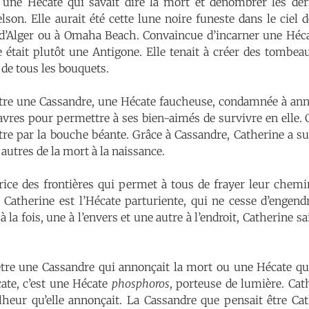
une Hécate qui savait dire la mort et dénombrer les der
n. Elle aurait été cette lune noire funeste dans le ciel de
d’Alger ou à Omaha Beach. Convaincue d’incarner une Hécat
e était plutôt une Antigone. Elle tenait à créer des tombe
de tous les bouquets.
être une Cassandre, une Hécate faucheuse, condamnée à an
davres pour permettre à ses bien-aimés de survivre en elle.
aître par la bouche béante. Grâce à Cassandre, Catherine a s
 autres de la mort à la naissance.
trice des frontières qui permet à tous de frayer leur chemi
. Catherine est l’Hécate parturiente, qui ne cesse d’engend
à la fois, une à l’envers et une autre à l’endroit, Catherine sa
.
être une Cassandre qui annonçait la mort ou une Hécate qu
ate, c’est une Hécate
phosphoros
, porteuse de lumière. Cat
lheur qu’elle annonçait. La Cassandre que pensait être Ca