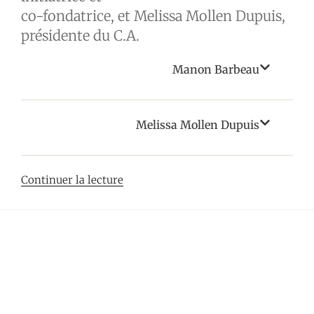
co-fondatrice, et Melissa Mollen Dupuis,
présidente du C.A.
Manon Barbeau
Melissa Mollen Dupuis
de
Continuer la lecture
«
«
Ça
a
résonné
en
moi
»