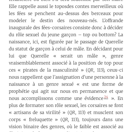
Elle rappelle aussi le toposdes contes merveilleux où
les fées se penchent au-dessus des berceaux pour
modeler le destin des nouveau-nés. L’offrande
inaugurale des fées-corsaires consiste donc à décider
du rôle sexuel du jeune garçon – top ou bottom? La
naissance, ici, est figurée par le passage de Querelle
du statut de garçon à celui de mâle. En décidant pour
lui que Querelle « serait un mâle », genre
vraisemblablement associé à la position de top pour
ces « pirates de la masculinité » (
QR
, 113), ceux-ci
nous rappellent que l’assignation d’une personne à la
naissance à un genre sexué « est une forme de
prophétie qui agit sur nous en permanence et que
24
nous accomplissons comme une évidence
». En
plus de formater son rôle sexuel, les corsaires se font
« artisans de sa virilité » (
QR
, 113) et musclent son
corps « freluquette » (
QR,
113), toujours dans une
vision binaire des genres, où le faible est associé au