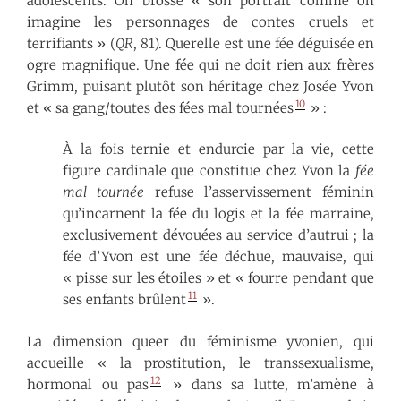
adolescents. On brosse « son portrait comme on
imagine les personnages de contes cruels et
terrifiants » (
QR
, 81). Querelle est une fée déguisée en
ogre magnifique. Une fée qui ne doit rien aux frères
Grimm, puisant plutôt son héritage chez Josée Yvon
10
et « sa gang/toutes des fées mal tournées
» :
À la fois ternie et endurcie par la vie, cette
figure cardinale que constitue chez Yvon la
fée
mal tournée
refuse l’asservissement féminin
qu’incarnent la fée du logis et la fée marraine,
exclusivement dévouées au service d’autrui ; la
fée d’Yvon est une fée déchue, mauvaise, qui
« pisse sur les étoiles » et « fourre pendant que
11
ses enfants brûlent
».
La dimension queer du féminisme yvonien, qui
accueille « la prostitution, le transsexualisme,
12
hormonal ou pas
» dans sa lutte, m’amène à