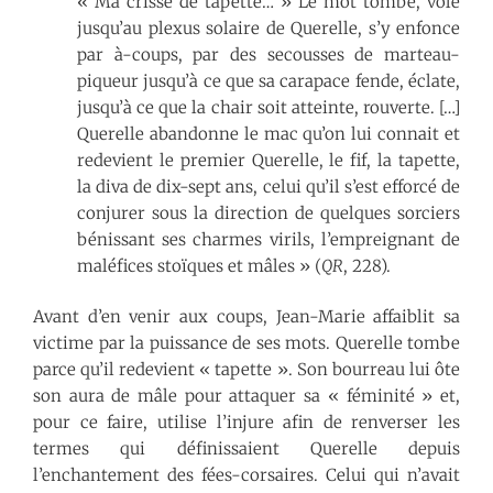
« Ma crisse de tapette… » Le mot tombe, vole
jusqu’au plexus solaire de Querelle, s’y enfonce
par à-coups, par des secousses de marteau-
piqueur jusqu’à ce que sa carapace fende, éclate,
jusqu’à ce que la chair soit atteinte, rouverte. […]
Querelle abandonne le mac qu’on lui connait et
redevient le premier Querelle, le fif, la tapette,
la diva de dix-sept ans, celui qu’il s’est efforcé de
conjurer sous la direction de quelques sorciers
bénissant ses charmes virils, l’empreignant de
maléfices stoïques et mâles » (
QR
, 228).
Avant d’en venir aux coups, Jean-Marie affaiblit sa
victime par la puissance de ses mots. Querelle tombe
parce qu’il redevient « tapette ». Son bourreau lui ôte
son aura de mâle pour attaquer sa « féminité » et,
pour ce faire, utilise l’injure afin de renverser les
termes qui définissaient Querelle depuis
l’enchantement des fées-corsaires. Celui qui n’avait