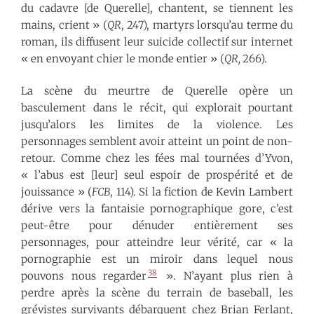
du cadavre [de Querelle], chantent, se tiennent les
mains, crient » (
QR
, 247), martyrs lorsqu’au terme du
roman, ils diffusent leur suicide collectif sur internet
« en envoyant chier le monde entier » (
QR,
266).
La scène du meurtre de Querelle opère un
basculement dans le récit, qui explorait pourtant
jusqu’alors les limites de la violence. Les
personnages semblent avoir atteint un point de non-
retour. Comme chez les fées mal tournées d’Yvon,
« l’abus est [leur] seul espoir de prospérité et de
jouissance » (
FCB
, 114). Si la fiction de Kevin Lambert
dérive vers la fantaisie pornographique gore, c’est
peut-être pour dénuder entièrement ses
personnages, pour atteindre leur vérité, car « la
pornographie est un miroir dans lequel nous
38
pouvons nous regarder
». N’ayant plus rien à
perdre après la scène du terrain de baseball, les
grévistes survivants débarquent chez Brian Ferlant,