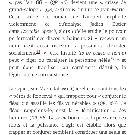
« pas l’air fifi » (
QR,
46) devient une « crisse de
grand-salope » (
QR,
228) sous l’injure de Jean-Marie.
Cette scène du roman de Lambert explicite
violemment ce qu’analyse Judith Butler
dans
Excitable Speech
, alors qu’elle étudie le pouvoir
performatif des discours haineux.
Si « recevoir un
nom, c’est aussi recevoir la possibilité d’exister
32
socialement
», être insulté (
to be called a name
)
33
peut « figer ou paralyser la personne hélée
» et
peut donc fragiliser, ou carrément détruire, la
légitimité de son existence.
Lorsque Jean-Marie tabasse Querelle, ce sont tous les
« pères de Roberval » qui frappent pour « conjurer le
fléau qui assaille les fils vulnérables » (
QR
, 165). Ce
fléau, rappelons-le, c’est la « féminisation » des
hommes (
QR
, 86). L’association entre la puissance des
mots et la puissance d’agir est établie alors que
frapper et conjurer semblent constituer une seule et