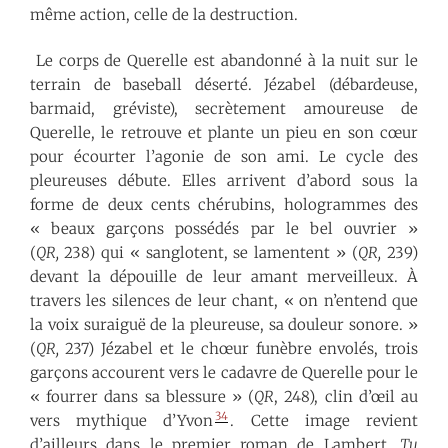
même action, celle de la destruction.
Le corps de Querelle est abandonné à la nuit sur le
terrain de baseball déserté. Jézabel (débardeuse,
barmaid, gréviste), secrètement amoureuse de
Querelle, le retrouve et plante un pieu en son cœur
pour écourter l’agonie de son ami. Le cycle des
pleureuses débute. Elles arrivent d’abord sous la
forme de deux cents chérubins, hologrammes des
« beaux garçons possédés par le bel ouvrier »
(
QR,
238) qui « sanglotent, se lamentent » (
QR,
239)
devant la dépouille de leur amant merveilleux. À
travers les silences de leur chant, « on n’entend que
la voix suraiguë de la pleureuse, sa douleur sonore. »
(
QR,
237) Jézabel et le chœur funèbre envolés, trois
garçons accourent vers le cadavre de Querelle pour le
« fourrer dans sa blessure » (
QR
, 248), clin d’œil au
34
vers mythique d’Yvon
. Cette image revient
d’ailleurs dans le premier roman de Lambert,
Tu