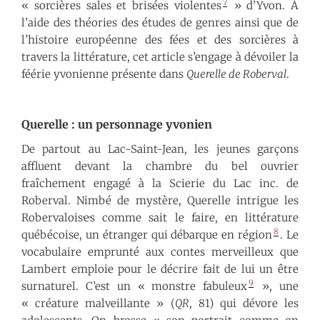
7
« sorcières sales et brisées violentes
» d’Yvon. À
l’aide des théories des études de genres ainsi que de
l’histoire européenne des fées et des sorcières à
travers la littérature, cet article s’engage à dévoiler la
féérie yvonienne présente dans
Querelle de Roberval
.
Querelle : un personnage yvonien
De partout au Lac-Saint-Jean, les jeunes garçons
affluent devant la chambre du bel ouvrier
fraîchement engagé à la Scierie du Lac inc. de
Roberval. Nimbé de mystère, Querelle intrigue les
Robervalois·e·s comme sait le faire, en littérature
8
québécoise, un étranger qui débarque en région
. Le
vocabulaire emprunté aux contes merveilleux que
Lambert emploie pour le décrire fait de lui un être
9
surnaturel. C’est un « monstre fabuleux
», une
« créature malveillante » (
QR
, 81) qui dévore les