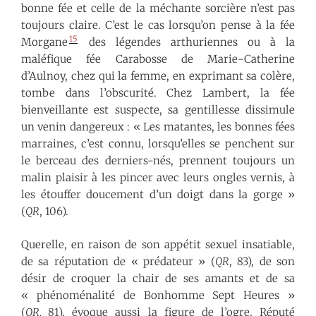
bonne fée et celle de la méchante sorcière n’est pas
toujours claire. C’est le cas lorsqu’on pense à la fée
15
Morgane
des légendes arthuriennes ou à la
maléfique fée Carabosse de Marie-Catherine
d’Aulnoy, chez qui la femme, en exprimant sa colère,
tombe dans l’obscurité. Chez Lambert, la fée
bienveillante est suspecte, sa gentillesse dissimule
un venin dangereux : « Les matantes, les bonnes fées
marraines, c’est connu, lorsqu’elles se penchent sur
le berceau des derniers-nés, prennent toujours un
malin plaisir à les pincer avec leurs ongles vernis, à
les étouffer doucement d’un doigt dans la gorge »
(
QR
, 106).
Querelle, en raison de son appétit sexuel insatiable,
de sa réputation de « prédateur » (
QR
, 83), de son
désir de croquer la chair de ses amants et de sa
« phénoménalité de Bonhomme Sept Heures »
(
QR,
81), évoque aussi la figure de l’ogre. Réputé