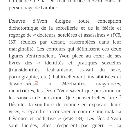
l’influence de la fée mal tournée d’Yvon chez le
personnage de Lambert.
L’œuvre d’Yvon éloigne toute conception
dichotomique de la sorcellerie et de la féérie et
regorge de « docteurs, sorcières et assassines » (
FCB
,
133) réunies par défaut, rassemblées dans leur
marginalité. Les contours qui définissent ces deux
figures s’entremêlent. Yvon place au cœur de ses
livres des « identités et pratiques sexuelles
(transidentités, lesbianisme, travail du sexe,
pornographie, etc.) habituellement invisibilisées et
17
dévalorisées
». Méchantes, magannées,
meurtrières, les fées d’Yvon savent que personne ne
les sauvera de personne. Que peuvent-elles faire ?
Dévoiler la souillure du monde en exposant leurs
vices, « répandre la conscience comme une malaria
fiévreuse et addictive » (
FCB,
133). Les fées d’Yvon
sont lucides, elles n’espèrent pas guérir – ça