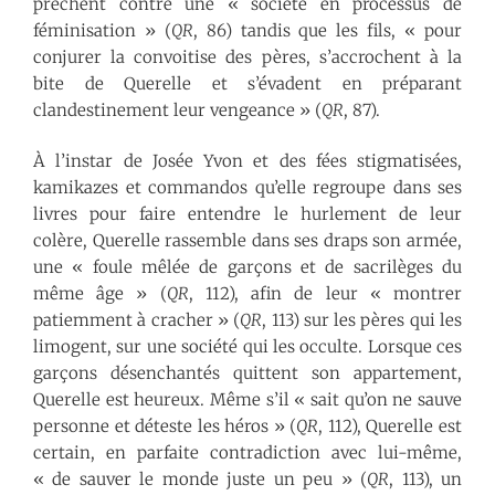
prêchent contre une « société en processus de
féminisation » (
QR
, 86) tandis que les fils, « pour
conjurer la convoitise des pères, s’accrochent à la
bite de Querelle et s’évadent en préparant
clandestinement leur vengeance » (
QR
, 87).
À l’instar de Josée Yvon et des fées stigmatisées,
kamikazes et commandos qu’elle regroupe dans ses
livres pour faire entendre le hurlement de leur
colère, Querelle rassemble dans ses draps son armée,
une « foule mêlée de garçons et de sacrilèges du
même âge » (
QR
, 112), afin de leur « montrer
patiemment à cracher » (
QR
, 113) sur les pères qui les
limogent, sur une société qui les occulte. Lorsque ces
garçons désenchantés quittent son appartement,
Querelle est heureux. Même s’il « sait qu’on ne sauve
personne et déteste les héros » (
QR
, 112), Querelle est
certain, en parfaite contradiction avec lui-même,
« de sauver le monde juste un peu » (
QR
, 113), un