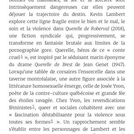
intrinsèquement dangereuses car elles peuvent
déjouer la trajectoire du destin. Kevin Lambert
explore cette ligne fragile entre le bien et le mal, le
soin et la violence dans
Querelle de Roberval
(2018),
une fiction syndicale qui, progressivement, se
transforme en fantaisie brutale aux limites de la
pornographie gore. Querelle, héros de ce « conte
4
cruel
», est inspiré par le séduisant marin éponyme
du drame
Querelle de Brest
de Jean Genet (1947).
Lorsqu’une tablée de corsaires l’ensorcelle dans une
taverne montréalaise, une autre figure associée à la
littérature homosexuelle émerge, celle de Josée Yvon,
poète de la contre-culture québécoise et grande fée
des étoiles ravagée. Chez Yvon, les revendications
5
féministes
, queer et sociales cohabitent avec une
« fascination déstabilisante pour la violence sous
6
toutes ses formes
». Un rapprochement semble
s’établir entre les personnages de Lambert et les