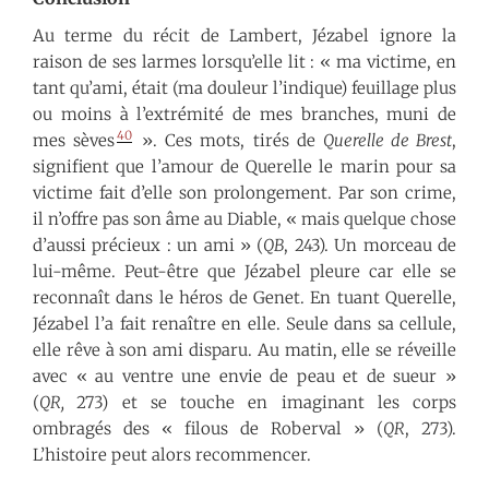
Au terme du récit de Lambert, Jézabel ignore la
raison de ses larmes lorsqu’elle lit : « ma victime, en
tant qu’ami, était (ma douleur l’indique) feuillage plus
ou moins à l’extrémité de mes branches, muni de
40
mes sèves
». Ces mots, tirés de
Querelle de Brest
,
signifient que l’amour de Querelle le marin pour sa
victime fait d’elle son prolongement. Par son crime,
il n’offre pas son âme au Diable, « mais quelque chose
d’aussi précieux : un ami » (
QB
, 243). Un morceau de
lui-même. Peut-être que Jézabel pleure car elle se
reconnaît dans le héros de Genet. En tuant Querelle,
Jézabel l’a fait renaître en elle. Seule dans sa cellule,
elle rêve à son ami disparu. Au matin, elle se réveille
avec « au ventre une envie de peau et de sueur »
(
QR,
273) et se touche en imaginant les corps
ombragés des « filous de Roberval » (
QR
, 273).
L’histoire peut alors recommencer.