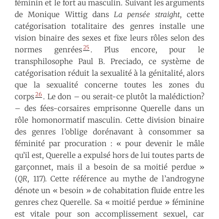
féminin et le fort au masculin. Suivant les arguments
de Monique Wittig dans
La pensée straight
, cette
catégorisation totalitaire des genres installe une
vision binaire des sexes et fixe leurs rôles selon des
25
normes genrées
. Plus encore, pour le
transphilosophe Paul B. Preciado, ce système de
catégorisation réduit la sexualité à la génitalité, alors
que la sexualité concerne toutes les zones du
26
corps
. Le don – ou serait-ce plutôt la malédiction?
– des fées-corsaires emprisonne Querelle dans un
rôle homonormatif masculin. Cette division binaire
des genres l’oblige dorénavant à consommer sa
féminité par procuration : « pour devenir le mâle
qu’il est, Querelle a expulsé hors de lui toutes parts de
garçonnet, mais il a besoin de sa moitié perdue »
(
QR
, 117). Cette référence au mythe de l’androgyne
dénote un « besoin » de cohabitation fluide entre les
genres chez Querelle. Sa « moitié perdue » féminine
est vitale pour son accomplissement sexuel, car