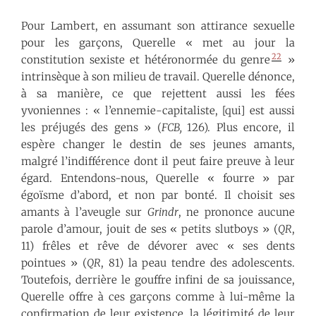
Pour Lambert, en assumant son attirance sexuelle
pour les garçons, Querelle « met au jour la
22
constitution sexiste et hétéronormée du genre
»
intrinsèque à son milieu de travail. Querelle dénonce,
à sa manière, ce que rejettent aussi les fées
yvoniennes : « l’ennemie-capitaliste, [qui] est aussi
les préjugés des gens » (
FCB,
126). Plus encore, il
espère changer le destin de ses jeunes amants,
malgré l’indifférence dont il peut faire preuve à leur
égard. Entendons-nous, Querelle « fourre » par
égoïsme d’abord, et non par bonté. Il choisit ses
amants à l’aveugle sur
Grindr
, ne prononce aucune
parole d’amour, jouit de ses « petits slutboys » (
QR
,
11) frêles et rêve de dévorer avec « ses dents
pointues » (
QR
, 81) la peau tendre des adolescents.
Toutefois, derrière le gouffre infini de sa jouissance,
Querelle offre à ces garçons comme à lui-même la
confirmation de leur existence, la légitimité de leur