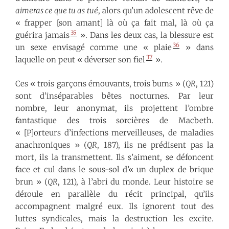
aimeras ce que tu as tué
, alors qu’un adolescent rêve de
« frapper [son amant] là où ça fait mal, là où ça
35
guérira jamais
». Dans les deux cas, la blessure est
36
un sexe envisagé comme une « plaie
» dans
37
laquelle on peut « déverser son fiel
».
Ces « trois garçons émouvants, trois bums » (
QR
, 121)
sont d’inséparables bêtes nocturnes. Par leur
nombre, leur anonymat, ils projettent l’ombre
fantastique des trois sorcières de Macbeth.
« [P]orteurs d’infections merveilleuses, de maladies
anachroniques » (
QR
, 187), ils ne prédisent pas la
mort, ils la transmettent. Ils s’aiment, se défoncent
face et cul dans le sous-sol d’« un duplex de brique
brun » (
QR
, 121), à l’abri du monde. Leur histoire se
déroule en parallèle du récit principal, qu’ils
accompagnent malgré eux. Ils ignorent tout des
luttes syndicales, mais la destruction les excite.