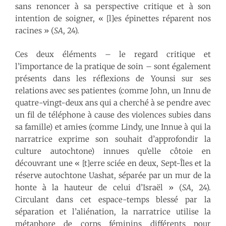
sans renoncer à sa perspective critique et à son
intention de soigner, « [l]es épinettes réparent nos
racines » (
SA
, 24).
Ces deux éléments – le regard critique et
l’importance de la pratique de soin – sont également
présents dans les réflexions de Younsi sur ses
relations avec ses patient·e·s (comme John, un Innu de
quatre-vingt-deux ans qui a cherché à se pendre avec
un fil de téléphone à cause des violences subies dans
sa famille) et ami·e·s (comme Lindy, une Innue à qui la
narratrice exprime son souhait d’approfondir la
culture autochtone) innu·e·s qu’elle côtoie en
découvrant une « [t]erre sciée en deux, Sept-Îles et la
réserve autochtone Uashat, séparée par un mur de la
honte à la hauteur de celui d’Israël » (
SA
, 24).
Circulant dans cet espace-temps blessé par la
séparation et l’aliénation, la narratrice utilise la
métaphore de corps féminins différents pour