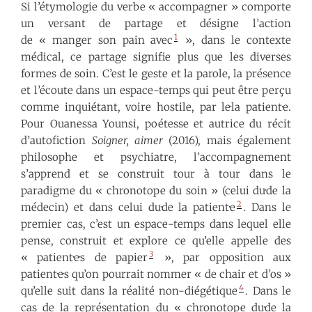
Si l’étymologie du verbe « accompagner » comporte
un versant de partage et désigne l’action
1
de « manger son pain avec
», dans le contexte
médical, ce partage signifie plus que les diverses
formes de soin. C’est le geste et la parole, la présence
et l’écoute dans un espace-temps qui peut être perçu
comme inquiétant, voire hostile, par le·la patient·e.
Pour Ouanessa Younsi, poétesse et autrice du récit
d’autofiction
Soigner, aimer
(2016), mais également
philosophe et psychiatre, l’accompagnement
s’apprend et se construit tour à tour dans le
paradigme du « chronotope du soin » (celui du·de la
2
médecin) et dans celui du·de la patient·e
. Dans le
premier cas, c’est un espace-temps dans lequel elle
pense, construit et explore ce qu’elle appelle des
3
« patient·e·s de papier
», par opposition aux
patient·e·s qu’on pourrait nommer « de chair et d’os »
4
qu’elle suit dans la réalité non-diégétique
. Dans le
cas de la représentation du « chronotope du·de la