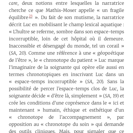
care
, deux notions entre lesquelles la narratrice
cherche ce que Mathis-Moser appelle « un fragile
23
équilibre
». Du fait de son mutisme, la narratrice
décrit Luc en mobilisant le champ lexical aquatique :
« L’huître se referme, sombre dans son espace-temps
incorruptible, loin de cet hôpital où il demeure.
Inaccessible et désengagé du monde, tel un corail »
(
SA
, 20). Comme une référence à une « géopoétique
de l’être », le « chronotope du patient » Luc marque
l’imaginaire de la soignante qui opère elle aussi en
termes chronotopiques en inscrivant Luc dans un
« espace-temps incorruptible » (
SA
, 20). Sans la
possibilité de percer l’espace-temps clos de Luc, la
soignante décide « d’être là, simplement » (
SA
, 19) et
crée les conditions d’une coprésence dans le « ici et
maintenant » humain, éthique et esthétique d’un
« chronotope de l’accompagnement », par
opposition au « chronotope du soin » qui demande
des outils cliniques. Mais, pour signaler que ce