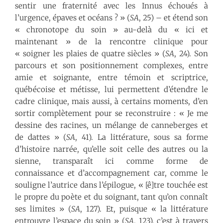
sentir une fraternité avec les Innus échoués à
l’urgence, épaves et océans ? » (
SA
, 25) – et étend son
« chronotope du soin » au-delà du « ici et
maintenant » de la rencontre clinique pour
« soigner les plaies de quatre siècles » (
SA
, 24). Son
parcours et son positionnement complexes, entre
amie et soignante, entre témoin et scriptrice,
québécoise et métisse, lui permettent d’étendre le
cadre clinique, mais aussi, à certains moments, d’en
sortir complètement pour se reconstruire : « Je me
dessine des racines, un mélange de canneberges et
de dattes » (
SA
, 41). La littérature, sous sa forme
d’histoire narrée, qu’elle soit celle des autres ou la
sienne, transparaît ici comme forme de
connaissance et d’accompagnement car, comme le
souligne l’autrice dans l’épilogue, « [ê]tre touchée est
le propre du poète et du soignant, tant qu’on connaît
ses limites » (
SA
, 127). Et, puisque « la littérature
entrouvre l’espace du soin » (
SA
, 123), c’est à travers