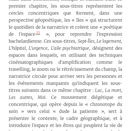
premier chapitre, les sous-titres représentent les
cercles concentriques que forment, dans une
perspective géopoétique, les « îles » qui structurent
le quotidien de la narratrice et créent une « poétique
22
de l’espace
», pour reprendre l’expression
bachelardienne. Ces sous-titres,
Sept-Îles
,
Le logement
,
L’hôpital
,
L’urgence
,
L’aile psychiatrique
, désignent des
espaces dans lesquels, en utilisant des techniques
cinématographiques d’amplification comme le
travelling, le zoom ou le rétrécissement du champ, la
narratrice circule pour arriver vers les personnes et
les événements marquants qu’indiquent les sous-
titres suivants dans ce même chapitre :
Luc
,
La mort
,
Les autres
,
Moi
. Ce mouvement diégétique et
concentrique, qui opère depuis le « chronotope du
soin » vers celui « du·de la patient·e », sert à
présenter le contexte, le cadre géographique, et à
introduire l’espace et les êtres qui peuplent la vie de