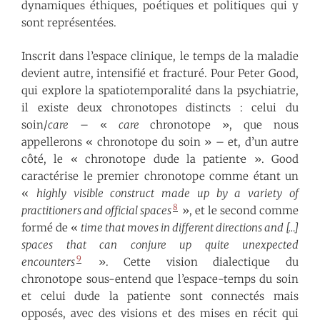
dynamiques éthiques, poétiques et politiques qui y
sont représentées.
Inscrit dans l’espace clinique, le temps de la maladie
devient autre, intensifié et fracturé. Pour Peter Good,
qui explore la spatiotemporalité dans la psychiatrie,
il existe deux chronotopes distincts : celui du
soin/
care
– «
care
chronotope », que nous
appellerons « chronotope du soin » – et, d’un autre
côté, le « chronotope du·de la patient·e ». Good
caractérise le premier chronotope comme étant un
«
highly visible construct made up by a variety of
8
practitioners and official spaces
», et le second comme
formé de «
time that moves in different directions and […]
spaces that can conjure up quite unexpected
9
encounters
». Cette vision dialectique du
chronotope sous-entend que l’espace-temps du soin
et celui du·de la patient·e sont connectés mais
opposés, avec des visions et des mises en récit qui