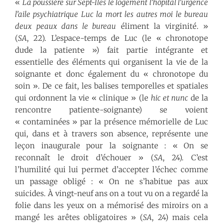
«
La poussière sur Sept-Îles le logement l’hôpital l’urgence
l’aile psychiatrique Luc la mort les autres moi le bureau
deux peaux dans le bureau
éliment la virginité. »
(
SA
, 22). L’espace-temps de Luc (le « chronotope
du·de la patient·e ») fait partie intégrante et
essentielle des éléments qui organisent la vie de la
soignante et donc également du « chronotope du
soin ». De ce fait, les balises temporelles et spatiales
qui ordonnent la vie « clinique » (le
hic et nunc
de la
rencontre patient·e-soignant·e) se voient
« contaminées » par la présence mémorielle de Luc
qui, dans et à travers son absence, représente une
leçon inaugurale pour la soignante : « On se
reconnaît le droit d’échouer » (
SA
, 24). C’est
l’humilité qui lui permet d’accepter l’échec comme
un passage obligé : « On ne s’habitue pas aux
suicides. À vingt-neuf ans on a tout vu on a regardé la
folie dans les yeux on a mémorisé des miroirs on a
mangé les arêtes obligatoires » (
SA
, 24) mais cela